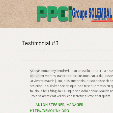
Testimonial #3
Aenean nonummy hendrerit mau phasellu porta. Fusce susc
parturient montes, nascetur ridiculus mus. Nulla dui. Fus
Ut viverra mauris justo, quis auctor nisi. Suspendisse sit
scelerisque nisl vitae scelerisque. Sed tristique metus e
faucibus felis fringilla. Quisque sed odio neque. Mauris at 
Proin sit amet erat vel nisl consectetur auctor et at quam.
ANTON STEGNER
,
MANAGER
HTTP://DEMOLINK.ORG