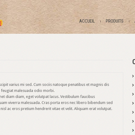
ACCUEIL
PRODUITS
ipit varius mi sed. Cum sociis natoque penatibus et magnis dis
ce feugiat malesuada odio morbi.
 amet diam diam, eget volutpat lacus. Vestibulum faucibus
u quam viverra malesuada. Cras porta eros nec libero bibendum sed
nisl ac eros pretium hendrerit vitae et velit. Aliquam erat volutpat.